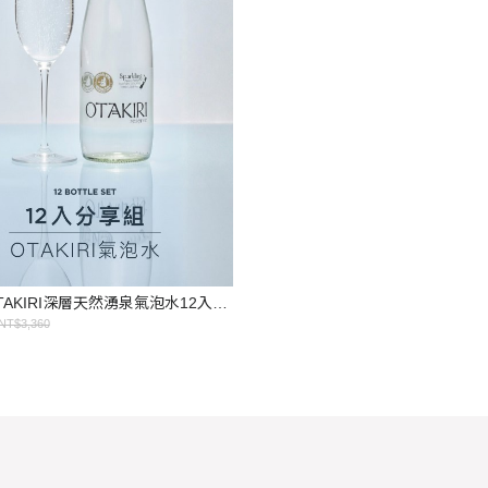
紐西蘭OTAKIRI深層天然湧泉氣泡水12入組(免運)
NT$3,360