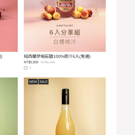
)
紐西蘭伊甸莊園100%原汁6入(免運)
NT$5,500
NT$6,300
0
NEW
SALE