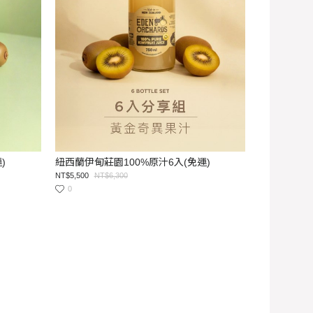
)
紐西蘭伊甸莊園100%原汁6入(免運)
NT$5,500
NT$6,300
0