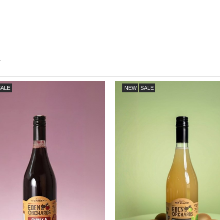
水
Recent Products
SALE
NEW
SALE